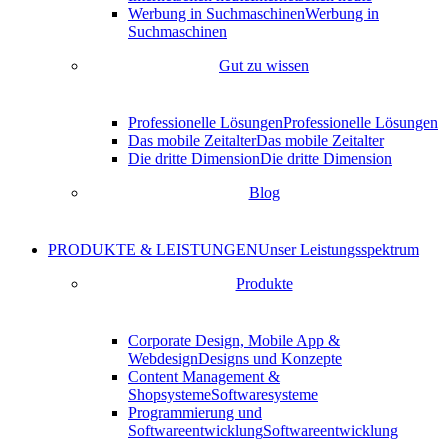
Werbung in Suchmaschinen
Werbung in
Suchmaschinen
Gut zu wissen
Professionelle Lösungen
Professionelle Lösungen
Das mobile Zeitalter
Das mobile Zeitalter
Die dritte Dimension
Die dritte Dimension
Blog
PRODUKTE & LEISTUNGEN
Unser Leistungsspektrum
Produkte
Corporate Design, Mobile App &
Webdesign
Designs und Konzepte
Content Management &
Shopsysteme
Softwaresysteme
Programmierung und
Softwareentwicklung
Softwareentwicklung