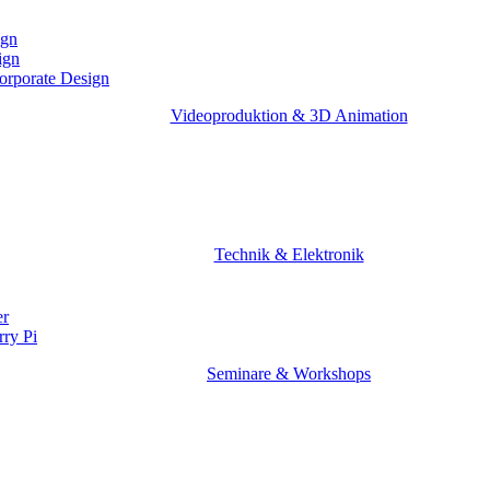
ign
ign
Corporate Design
Videoproduktion & 3D Animation
Technik & Elektronik
er
rry Pi
Seminare & Workshops