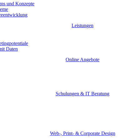
gns und Konzepte
teme
reentwicklung
Leistungen
tingpotentiale
it Daten
Online Angebote
Schulungen & IT Beratung
Web-, Print- & Corporate Design