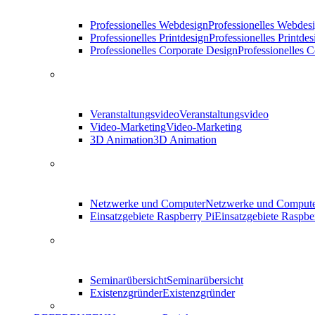
Professionelles Webdesign
Professionelles Webdes
Professionelles Printdesign
Professionelles Printdes
Professionelles Corporate Design
Professionelles 
Veranstaltungsvideo
Veranstaltungsvideo
Video-Marketing
Video-Marketing
3D Animation
3D Animation
Netzwerke und Computer
Netzwerke und Comput
Einsatzgebiete Raspberry Pi
Einsatzgebiete Raspbe
Seminarübersicht
Seminarübersicht
Existenzgründer
Existenzgründer